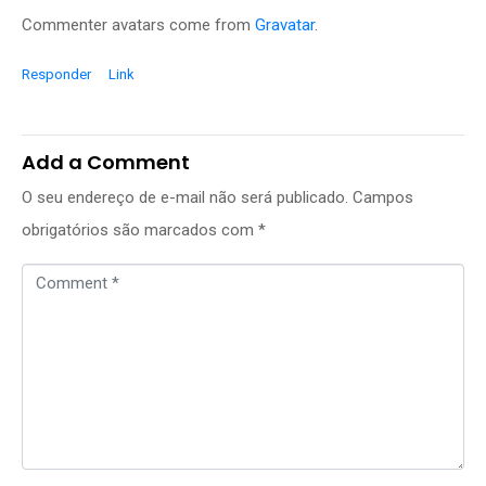
Commenter avatars come from
Gravatar
.
Responder
Link
Add a Comment
O seu endereço de e-mail não será publicado.
Campos
obrigatórios são marcados com
*
C
o
m
m
e
n
t