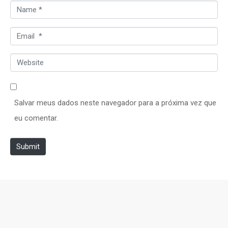
N
*
a
E
m
m
e
W
a
*
e
i
b
l
Salvar meus dados neste navegador para a próxima vez que
s
*
eu comentar.
i
t
Submit
e